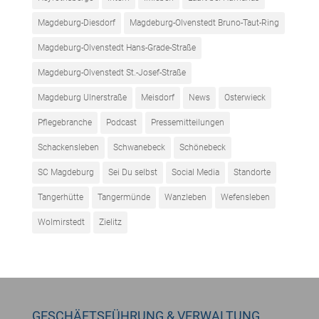
Magdeburg-Diesdorf
Magdeburg-Olvenstedt Bruno-Taut-Ring
Magdeburg-Olvenstedt Hans-Grade-Straße
Magdeburg-Olvenstedt St.-Josef-Straße
Magdeburg Ulnerstraße
Meisdorf
News
Osterwieck
Pflegebranche
Podcast
Pressemitteilungen
Schackensleben
Schwanebeck
Schönebeck
SC Magdeburg
Sei Du selbst
Social Media
Standorte
Tangerhütte
Tangermünde
Wanzleben
Wefensleben
Wolmirstedt
Zielitz
GESCHÄFTSFÜHRUNG & VERWALTUNG