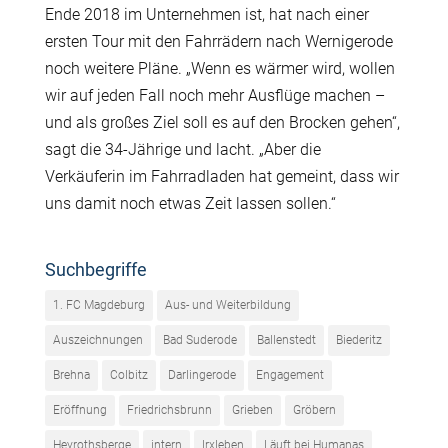
Ende 2018 im Unternehmen ist, hat nach einer
ersten Tour mit den Fahrrädern nach Wernigerode
noch weitere Pläne. „Wenn es wärmer wird, wollen
wir auf jeden Fall noch mehr Ausflüge machen –
und als großes Ziel soll es auf den Brocken gehen“,
sagt die 34-Jährige und lacht. „Aber die
Verkäuferin im Fahrradladen hat gemeint, dass wir
uns damit noch etwas Zeit lassen sollen.“
Suchbegriffe
1. FC Magdeburg
Aus- und Weiterbildung
Auszeichnungen
Bad Suderode
Ballenstedt
Biederitz
Brehna
Colbitz
Darlingerode
Engagement
Eröffnung
Friedrichsbrunn
Grieben
Gröbern
Heyrothsberge
intern
Irxleben
Läuft bei Humanas