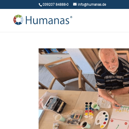
039207 84888-0
info@humanas.de