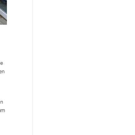
re
en
in
rum