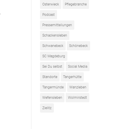
Osterwieck
Pflegebranche
r
Podcast
Pressemitteilungen
Schackensleben
Schwanebeck
Schönebeck
SC Magdeburg
Sei Du selbst
Social Media
Standorte
Tangerhütte
Tangermünde
Wanzleben
Wefensleben
Wolmirstedt
Zielitz