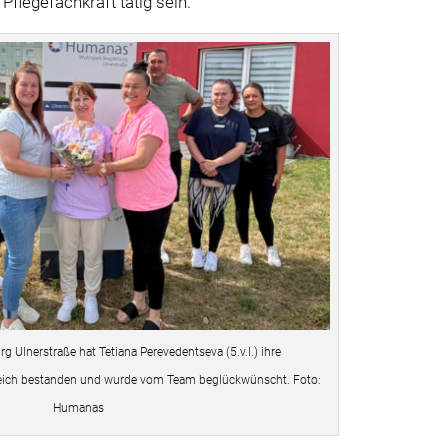
 Pflegefachkraft tätig sein.
Ulnerstraße hat Tetiana Perevedentseva (5.v.l.) ihre
eich bestanden und wurde vom Team beglückwünscht. Foto:
Humanas