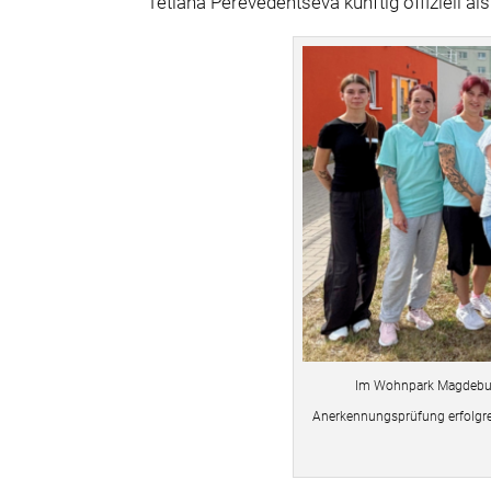
Tetiana Perevedentseva künftig offiziell als
Im Wohnpark Magdeburg 
Anerkennungsprüfung erfolgr