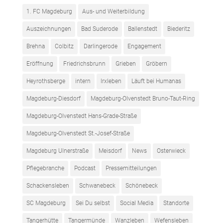
1. FC Magdeburg
Aus- und Weiterbildung
Auszeichnungen
Bad Suderode
Ballenstedt
Biederitz
Brehna
Colbitz
Darlingerode
Engagement
Eröffnung
Friedrichsbrunn
Grieben
Gröbern
Heyrothsberge
intern
Irxleben
Läuft bei Humanas
Magdeburg-Diesdorf
Magdeburg-Olvenstedt Bruno-Taut-Ring
Magdeburg-Olvenstedt Hans-Grade-Straße
Magdeburg-Olvenstedt St.-Josef-Straße
Magdeburg Ulnerstraße
Meisdorf
News
Osterwieck
Pflegebranche
Podcast
Pressemitteilungen
Schackensleben
Schwanebeck
Schönebeck
SC Magdeburg
Sei Du selbst
Social Media
Standorte
Tangerhütte
Tangermünde
Wanzleben
Wefensleben