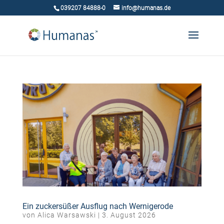
039207 84888-0
info@humanas.de
Ein zuckersüßer Ausflug nach Wernigerode
von
Alica Warsawski
|
3. August 2026