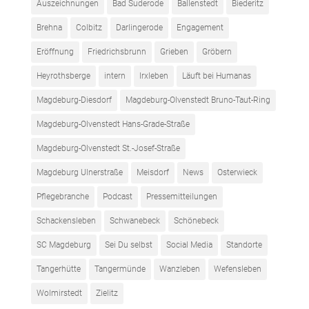
Auszeichnungen
Bad Suderode
Ballenstedt
Biederitz
Brehna
Colbitz
Darlingerode
Engagement
Eröffnung
Friedrichsbrunn
Grieben
Gröbern
Heyrothsberge
intern
Irxleben
Läuft bei Humanas
Magdeburg-Diesdorf
Magdeburg-Olvenstedt Bruno-Taut-Ring
Magdeburg-Olvenstedt Hans-Grade-Straße
Magdeburg-Olvenstedt St.-Josef-Straße
Magdeburg Ulnerstraße
Meisdorf
News
Osterwieck
Pflegebranche
Podcast
Pressemitteilungen
Schackensleben
Schwanebeck
Schönebeck
SC Magdeburg
Sei Du selbst
Social Media
Standorte
Tangerhütte
Tangermünde
Wanzleben
Wefensleben
Wolmirstedt
Zielitz