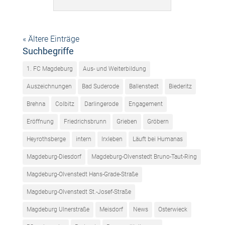
« Ältere Einträge
Suchbegriffe
1. FC Magdeburg
Aus- und Weiterbildung
Auszeichnungen
Bad Suderode
Ballenstedt
Biederitz
Brehna
Colbitz
Darlingerode
Engagement
Eröffnung
Friedrichsbrunn
Grieben
Gröbern
Heyrothsberge
intern
Irxleben
Läuft bei Humanas
Magdeburg-Diesdorf
Magdeburg-Olvenstedt Bruno-Taut-Ring
Magdeburg-Olvenstedt Hans-Grade-Straße
Magdeburg-Olvenstedt St.-Josef-Straße
Magdeburg Ulnerstraße
Meisdorf
News
Osterwieck