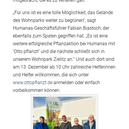
mitgebracht, die es zu verteilen galt.
„
Für uns ist es eine tolle Möglichkeit, das Gelände
des Wohnparks weiter zu begrünen”,
sagt
Humanas
-Geschäftsführer Fabian Biastoch, der
ebenfalls
zum Spaten gegriffen hat.
„
Es ist
eine
weitere
erfolgreiche
Pflanzaktion bei
Humanas
mit
‘Otto
pflanzt!’
und die nächste s
chließt sich
i
n
unserem Wohnpark Zielitz
an.”
Und auch dort sind
am 13. Dezember ab 10 Uhr
zahlreiche Helferinnen
und Helfer willkommen, die
sich unter
www.ottopflanzt.de
anmelden oder einfach
vorbeikommen können.