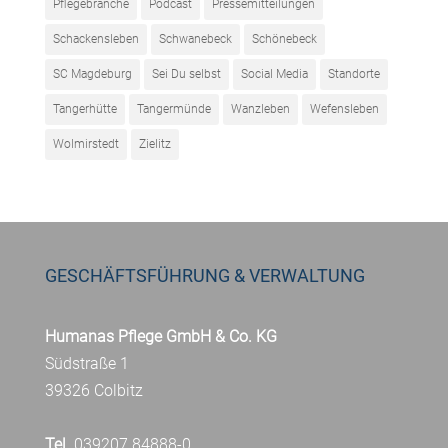
Pflegebranche
Podcast
Pressemitteilungen
Schackensleben
Schwanebeck
Schönebeck
SC Magdeburg
Sei Du selbst
Social Media
Standorte
Tangerhütte
Tangermünde
Wanzleben
Wefensleben
Wolmirstedt
Zielitz
GESCHÄFTSFÜHRUNG & VERWALTUNG
Humanas Pflege GmbH & Co. KG
Südstraße 1
39326 Colbitz
Tel.
039207 84888-0