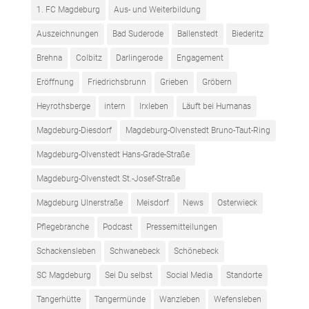
1. FC Magdeburg
Aus- und Weiterbildung
Auszeichnungen
Bad Suderode
Ballenstedt
Biederitz
Brehna
Colbitz
Darlingerode
Engagement
Eröffnung
Friedrichsbrunn
Grieben
Gröbern
Heyrothsberge
intern
Irxleben
Läuft bei Humanas
Magdeburg-Diesdorf
Magdeburg-Olvenstedt Bruno-Taut-Ring
Magdeburg-Olvenstedt Hans-Grade-Straße
Magdeburg-Olvenstedt St.-Josef-Straße
Magdeburg Ulnerstraße
Meisdorf
News
Osterwieck
Pflegebranche
Podcast
Pressemitteilungen
Schackensleben
Schwanebeck
Schönebeck
SC Magdeburg
Sei Du selbst
Social Media
Standorte
Tangerhütte
Tangermünde
Wanzleben
Wefensleben