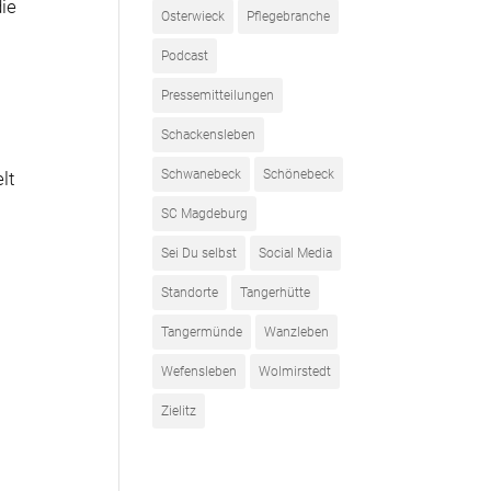
ie
Osterwieck
Pflegebranche
Podcast
Pressemitteilungen
Schackensleben
Schwanebeck
Schönebeck
lt
SC Magdeburg
Sei Du selbst
Social Media
Standorte
Tangerhütte
Tangermünde
Wanzleben
Wefensleben
Wolmirstedt
Zielitz