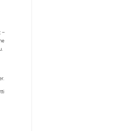
t –
ne
u.
er.
tti