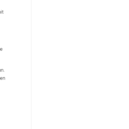
it
te
nn.
ßen