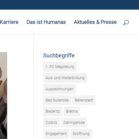
Karriere
Das ist Humanas
Aktuelles & Presse
Suchbegriffe
1. FC Magdeburg
Aus- und Weiterbildung
Auszeichnungen
Bad Suderode
Ballenstedt
Biederitz
Brehna
Colbitz
Darlingerode
Engagement
Eröffnung