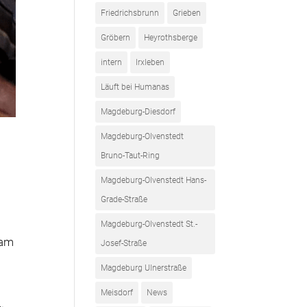
Friedrichsbrunn
Grieben
Gröbern
Heyrothsberge
intern
Irxleben
Läuft bei Humanas
Magdeburg-Diesdorf
Magdeburg-Olvenstedt
Bruno-Taut-Ring
Magdeburg-Olvenstedt Hans-
Grade-Straße
Magdeburg-Olvenstedt St.-
 am
Josef-Straße
m
Magdeburg Ulnerstraße
Meisdorf
News