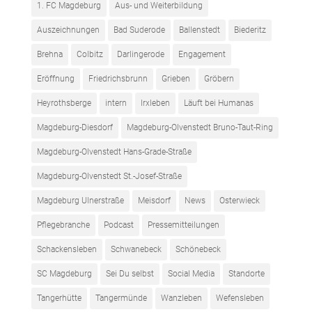
1. FC Magdeburg
Aus- und Weiterbildung
Auszeichnungen
Bad Suderode
Ballenstedt
Biederitz
Brehna
Colbitz
Darlingerode
Engagement
Eröffnung
Friedrichsbrunn
Grieben
Gröbern
Heyrothsberge
intern
Irxleben
Läuft bei Humanas
Magdeburg-Diesdorf
Magdeburg-Olvenstedt Bruno-Taut-Ring
Magdeburg-Olvenstedt Hans-Grade-Straße
Magdeburg-Olvenstedt St.-Josef-Straße
Magdeburg Ulnerstraße
Meisdorf
News
Osterwieck
Pflegebranche
Podcast
Pressemitteilungen
Schackensleben
Schwanebeck
Schönebeck
SC Magdeburg
Sei Du selbst
Social Media
Standorte
Tangerhütte
Tangermünde
Wanzleben
Wefensleben