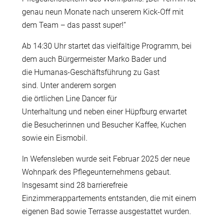
genau neun Monate nach unserem Kick
‑
Off mit
dem Team – das passt super!“
Ab 14:30 Uhr startet das vielf
ä
ltige Programm, bei
dem auch B
ü
rgermeister Marko Bader und
die Humanas-Gesch
ä
ftsf
ü
hrung zu Gast
sind. Unter anderem sorgen
die
ö
rtlichen Line Dancer f
ü
r
Unterhaltung und neben einer H
ü
pfburg erwartet
die Besucherinnen und Besucher Kaffee, Kuchen
sowie ein Eismobil.
In Wefensleben wurde seit Februar 2025 der neue
Wohnpark des Pflegeunternehmens gebaut.
Insgesamt sind 28 barrierefreie
Einzimmerappartements entstanden, die mit einem
eigenen Bad sowie Terrasse ausgestattet wurden.