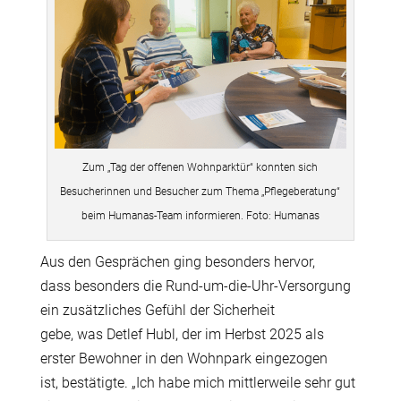
Zum „Tag der offenen Wohnparktür“ konnten sich
Besucherinnen und Besucher zum Thema „Pflegeberatung“
beim Humanas-Team informieren. Foto: Humanas
Aus den Gespr
ä
chen ging besonders hervor,
dass besonders die Rund-um-die-Uhr-Versorgung
ein zus
ä
tzliches Gef
ü
hl der Sicherheit
gebe, was Detlef Hubl, der im Herbst 2025 als
erster Bewohner in den Wohnpark eingezogen
ist, best
ä
tigte.
„
Ich habe mich mittlerweile sehr gut