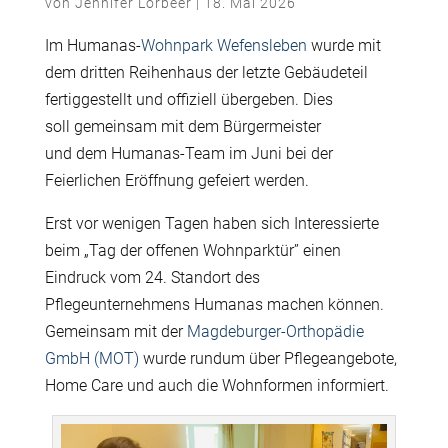
von
Jennifer Lorbeer
|
18. Mai 2026
Im Humanas-
Wohnpark Wefensleben
wurde mit
dem dritten Reihenhaus der letzte Geb
ä
udeteil
fertiggestellt und offiziell
ü
bergeben. Dies
soll gemeinsam mit dem B
ü
rgermeister
und dem Humanas-Team im Juni bei der
Feierlichen Er
ö
ffnung gefeiert werden.
Erst vor wenigen Tagen haben sich Interessierte
beim
„
Tag der offenen Wohnparkt
ü
r” einen
Eindruck vom 24. Standort des
Pflegeunternehmens Humanas machen k
ö
nnen.
Gemeinsam mit der
Magdeburger-Orthopädie
GmbH (MOT)
wurde rundum
ü
ber Pflegeangebote,
Home Care und auch die Wohnformen informiert.