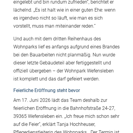
eingelebt und bin rundum zufrieden”, berichtet er
l
ä
chelnd.
„
Es ist halt wie in einer guten Ehe: wenn
es irgendwo nicht so l
ä
uft, wie man es sich
vorstellt, muss man miteinander reden.”
Und auch mit dem dritten Reihenhaus des
Wohnparks lief es anfangs aufgrund eines Brandes
bei den Bauarbeiten nicht planm
äß
ig. Nun wurde
dieser letzte Geb
ä
udeteil aber fertiggestellt und
offiziell
ü
bergeben – der Wohnpark Wefensleben
ist komplett und das darf gefeiert werden.
Feierliche Eröffnung steht bevor
Am 17. Juni 2026 l
ä
dt das Team deshalb zur
feierlichen Er
ö
ffnung in die Bahnhofstra
ß
e 24-27,
39365 Wefensleben ein.
„Ich freue mich schon sehr
auf die Feier”, erkl
ä
rt Tanja Hochheuser,
Pflegedienstleiterin des Wohnparks. „Der Termin ist