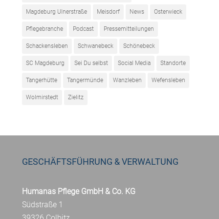
Magdeburg Ulnerstraße
Meisdorf
News
Osterwieck
Pflegebranche
Podcast
Pressemitteilungen
Schackensleben
Schwanebeck
Schönebeck
SC Magdeburg
Sei Du selbst
Social Media
Standorte
Tangerhütte
Tangermünde
Wanzleben
Wefensleben
Wolmirstedt
Zielitz
GESCHÄFTSFÜHRUNG & VERWALTUNG
Humanas Pflege GmbH & Co. KG
Südstraße 1
39326 Colbitz