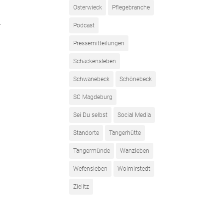
Osterwieck
Pflegebranche
r
Podcast
Pressemitteilungen
Schackensleben
Schwanebeck
Schönebeck
SC Magdeburg
Sei Du selbst
Social Media
Standorte
Tangerhütte
Tangermünde
Wanzleben
Wefensleben
Wolmirstedt
Zielitz