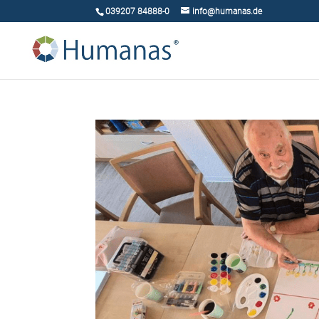
039207 84888-0
info@humanas.de