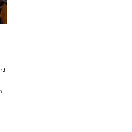
ird
n