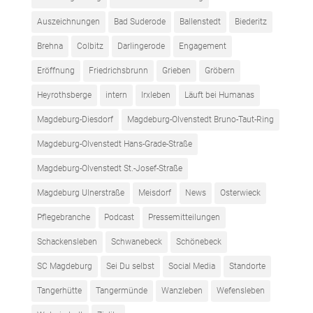
Auszeichnungen
Bad Suderode
Ballenstedt
Biederitz
Brehna
Colbitz
Darlingerode
Engagement
Eröffnung
Friedrichsbrunn
Grieben
Gröbern
Heyrothsberge
intern
Irxleben
Läuft bei Humanas
Magdeburg-Diesdorf
Magdeburg-Olvenstedt Bruno-Taut-Ring
Magdeburg-Olvenstedt Hans-Grade-Straße
Magdeburg-Olvenstedt St.-Josef-Straße
Magdeburg Ulnerstraße
Meisdorf
News
Osterwieck
Pflegebranche
Podcast
Pressemitteilungen
Schackensleben
Schwanebeck
Schönebeck
SC Magdeburg
Sei Du selbst
Social Media
Standorte
Tangerhütte
Tangermünde
Wanzleben
Wefensleben