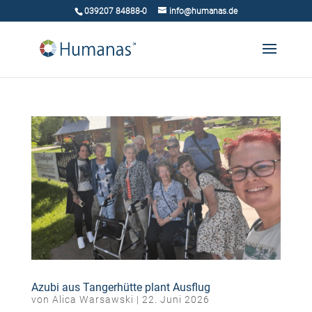
039207 84888-0
info@humanas.de
Azubi aus Tangerhütte plant Ausflug
von
Alica Warsawski
|
22. Juni 2026