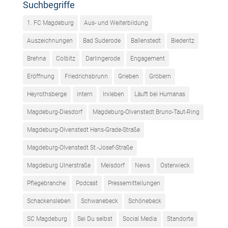
Suchbegriffe
1. FC Magdeburg
Aus- und Weiterbildung
Auszeichnungen
Bad Suderode
Ballenstedt
Biederitz
Brehna
Colbitz
Darlingerode
Engagement
Eröffnung
Friedrichsbrunn
Grieben
Gröbern
Heyrothsberge
intern
Irxleben
Läuft bei Humanas
Magdeburg-Diesdorf
Magdeburg-Olvenstedt Bruno-Taut-Ring
Magdeburg-Olvenstedt Hans-Grade-Straße
Magdeburg-Olvenstedt St.-Josef-Straße
Magdeburg Ulnerstraße
Meisdorf
News
Osterwieck
Pflegebranche
Podcast
Pressemitteilungen
Schackensleben
Schwanebeck
Schönebeck
SC Magdeburg
Sei Du selbst
Social Media
Standorte