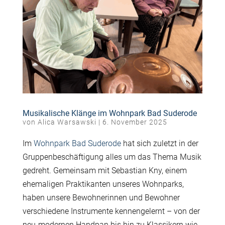
Musikalische Klänge im Wohnpark Bad Suderode
von
Alica Warsawski
|
6. November 2025
Im
Wohnpark Bad Suderode
hat sich zuletzt in der
Gruppenbeschäftigung alles um das Thema
Musik
gedreht.
Gemeinsam mit
Sebastian Kny
, einem
ehemaligen Praktikanten unseres Wohnparks,
haben unsere Bewohnerinnen und Bewohner
verschiedene Instrumente kennengelernt – von der
neu-modernen
Handpan
bis hin zu Klassikern wie