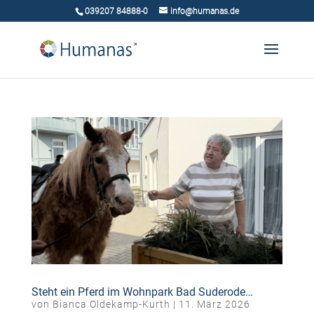
039207 84888-0
info@humanas.de
Steht ein Pferd im Wohnpark Bad Suderode…
von
Bianca Oldekamp-Kurth
|
11. März 2026