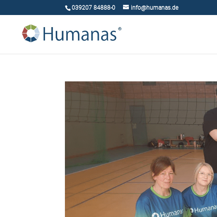
039207 84888-0
info@humanas.de