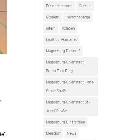
Friedrichsbrunn
Grieben
Gröbern
Heyrothsberge
intern
Irxleben
Läuft bei Humanas
Magdeburg-Diesdorf
Magdeburg-Olvenstedt
Bruno-Taut-Ring
Magdeburg-Olvenstedt Hans-
Grade-Straße
f
Magdeburg-Olvenstedt St.-
Josef-Straße
Magdeburg Ulnerstraße
e“,
Meisdorf
News