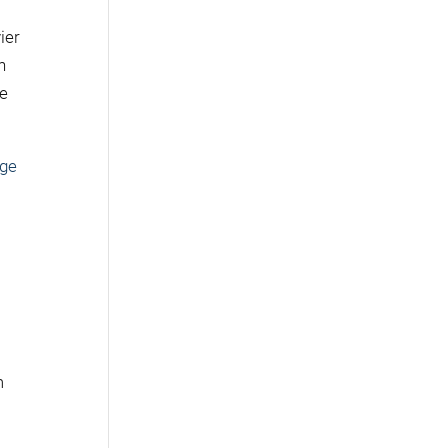
ier
n
de
rge
m