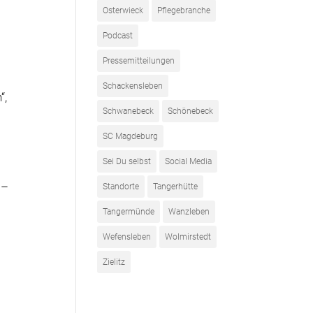
Osterwieck
Pflegebranche
Podcast
Pressemitteilungen
Schackensleben
“,
Schwanebeck
Schönebeck
SC Magdeburg
Sei Du selbst
Social Media
 –
Standorte
Tangerhütte
Tangermünde
Wanzleben
Wefensleben
Wolmirstedt
Zielitz