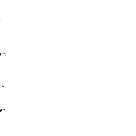
e
in,
 für
ten