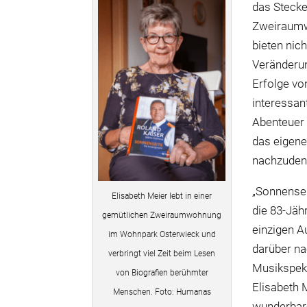
das Stecke
Zweiraumw
bieten nich
Veränderun
Erfolge vo
interessan
Abenteuer 
das eigene
nachzuden
„Sonnenseit
Elisabeth Meier lebt in einer
die 83-Jäh
gemütlichen Zweiraumwohnung
einzigen A
im Wohnpark Osterwieck und
darüber na
verbringt viel Zeit beim Lesen
Musikspekt
von Biografien berühmter
Elisabeth M
Menschen. Foto: Humanas
wunderbare