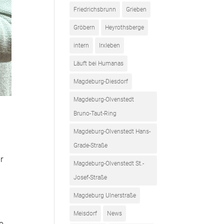
Friedrichsbrunn
Grieben
Gröbern
Heyrothsberge
intern
Irxleben
Läuft bei Humanas
Magdeburg-Diesdorf
Magdeburg-Olvenstedt
Bruno-Taut-Ring
Magdeburg-Olvenstedt Hans-
Grade-Straße
r
Magdeburg-Olvenstedt St.-
Josef-Straße
Magdeburg Ulnerstraße
Meisdorf
News
e.