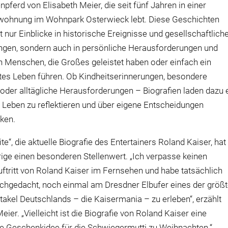
npferd von Elisabeth Meier, die seit fünf Jahren in einer
ohnung im Wohnpark Osterwieck lebt. Diese Geschichten
t nur Einblicke in historische Ereignisse und gesellschaftlich
gen, sondern auch in persönliche Herausforderungen und
n Menschen, die Großes geleistet haben oder einfach ein
tes Leben führen. Ob Kindheitserinnerungen, besondere
oder alltägliche Herausforderungen – Biografien laden dazu e
 Leben zu reflektieren und über eigene Entscheidungen
ken.
e“, die aktuelle Biografie des Entertainers Roland Kaiser, hat
rige einen besonderen Stellenwert. „Ich verpasse keinen
uftritt von Roland Kaiser im Fernsehen und habe tatsächlich
chgedacht, noch einmal am Dresdner Elbufer eines der größ
akel Deutschlands – die Kaisermania – zu erleben“, erzählt
eier. „Vielleicht ist die Biografie von Roland Kaiser eine
 Geschenkidee für die Schwiegermutti zu Weihnachten.“