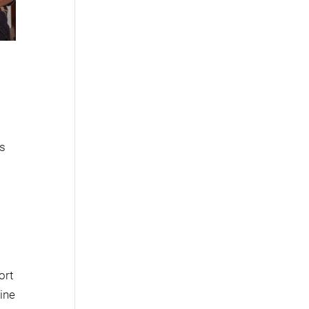
as
ort
ine