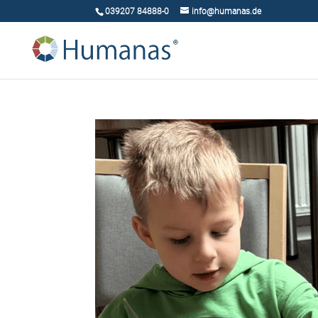
039207 84888-0
info@humanas.de