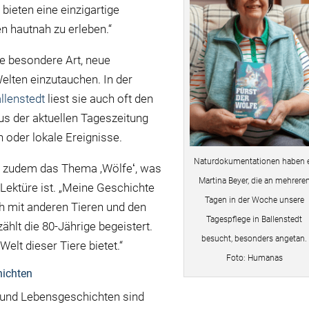
bieten eine einzigartige
n hautnah zu erleben.“
ne besondere Art, neue
elten einzutauchen. In der
llenstedt
liest sie auch oft den
 der aktuellen Tageszeitung
 oder lokale Ereignisse.
Naturdokumentationen haben 
t zudem das Thema ‚Wölfeʻ, was
Martina Beyer, die an mehrere
 Lektüre ist. „Meine Geschichte
Tagen in der Woche unsere
ch mit anderen Tieren und den
Tagespflege in Ballenstedt
hlt die 80-Jährige begeistert.
besucht, besonders angetan.
Welt dieser Tiere bietet.“
Foto: Humanas
hichten
 und Lebensgeschichten sind