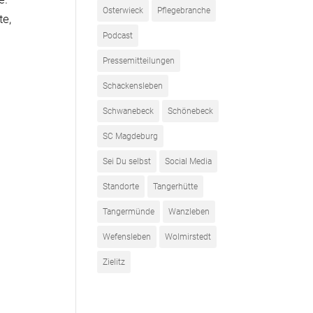
Osterwieck
Pflegebranche
te,
Podcast
Pressemitteilungen
Schackensleben
Schwanebeck
Schönebeck
SC Magdeburg
Sei Du selbst
Social Media
Standorte
Tangerhütte
Tangermünde
Wanzleben
Wefensleben
Wolmirstedt
Zielitz