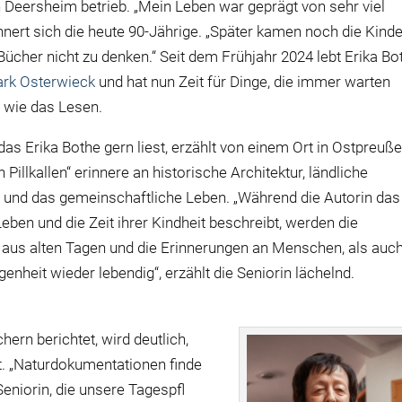
n Deersheim betrieb. „Mein Leben war geprägt von sehr viel
innert sich die heute 90-Jährige. „Später kamen noch die Kinde
Bücher nicht zu denken.“ Seit dem Frühjahr 2024 lebt Erika Bo
rk Osterwieck
und hat nun Zeit für Dinge, die immer warten
 wie das Lesen.
das Erika Bothe gern liest, erzählt von einem Ort in Ostpreuße
 Pillkallen“ erinnere an historische Architektur, ländliche
und das gemeinschaftliche Leben. „Während die Autorin das
Leben und die Zeit ihrer Kindheit beschreibt, werden die
 aus alten Tagen und die Erinnerungen an Menschen, als auc
enheit wieder lebendig“, erzählt die Seniorin lächelnd.
ern berichtet, wird deutlich,
t. „Naturdokumentationen finde
Seniorin, die unsere Tagespfl