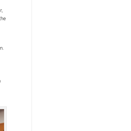
r,
the
n.
h