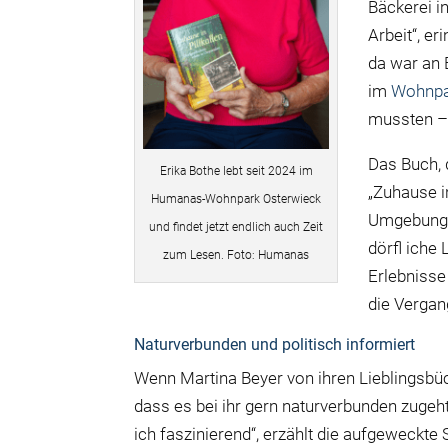
Bäckerei i
Arbeit“, er
da war an 
im
Wohnpa
mussten –
Das Buch, 
Erika Bothe lebt seit 2024 im
„Zuhause in
Humanas-Wohnpark Osterwieck
Umgebung 
und findet jetzt endlich auch Zeit
dörfl iche 
zum Lesen. Foto: Humanas
Erlebnisse
die Vergang
Naturverbunden und politisch informiert
Wenn Martina Beyer von ihren Lieblingsbüch
dass es bei ihr gern naturverbunden zugeh
ich faszinierend“, erzählt die aufgeweckte 