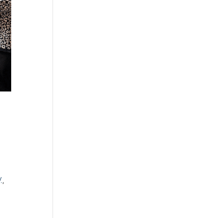
.
,
l