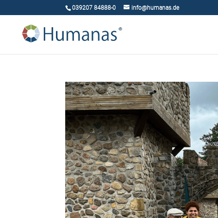
039207 84888-0
info@humanas.de