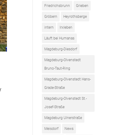
Friedrichsbrunn
Grieben
Gröbern
Heyrothsberge
intern
Irxleben
Läuft bei Humanas
Magdeburg-Diesdorf
Magdeburg-Olvenstedt
Bruno-Taut-Ring
Magdeburg-Olvenstedt Hans-
Grade-Straße
r
Magdeburg-Olvenstedt St.-
Josef-Straße
Magdeburg Ulnerstraße
Meisdorf
News