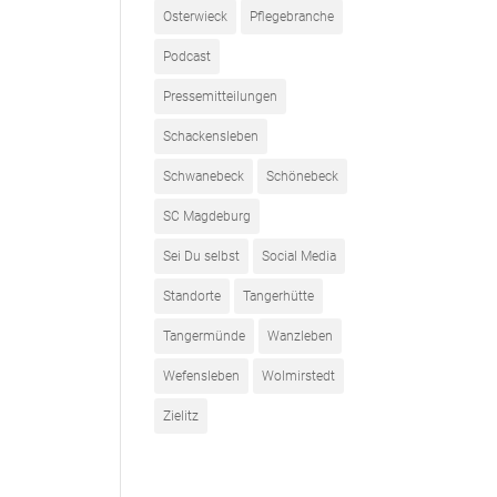
Osterwieck
Pflegebranche
Podcast
Pressemitteilungen
Schackensleben
Schwanebeck
Schönebeck
SC Magdeburg
Sei Du selbst
Social Media
Standorte
Tangerhütte
Tangermünde
Wanzleben
Wefensleben
Wolmirstedt
Zielitz