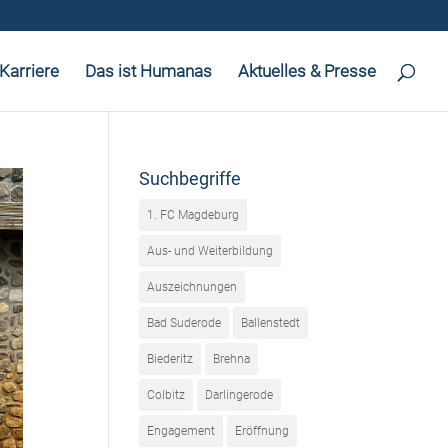
Karriere
Das ist Humanas
Aktuelles & Presse
Suchbegriffe
1. FC Magdeburg
Aus- und Weiterbildung
Auszeichnungen
Bad Suderode
Ballenstedt
Biederitz
Brehna
Colbitz
Darlingerode
Engagement
Eröffnung