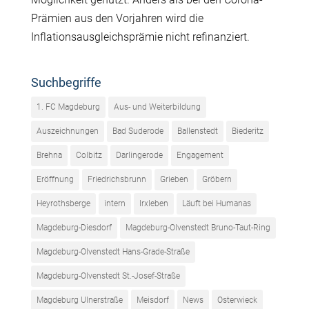
Prämien aus den Vorjahren wird die
Inflationsausgleichsprämie nicht refinanziert.
Suchbegriffe
1. FC Magdeburg
Aus- und Weiterbildung
Auszeichnungen
Bad Suderode
Ballenstedt
Biederitz
Brehna
Colbitz
Darlingerode
Engagement
Eröffnung
Friedrichsbrunn
Grieben
Gröbern
Heyrothsberge
intern
Irxleben
Läuft bei Humanas
Magdeburg-Diesdorf
Magdeburg-Olvenstedt Bruno-Taut-Ring
Magdeburg-Olvenstedt Hans-Grade-Straße
Magdeburg-Olvenstedt St.-Josef-Straße
Magdeburg Ulnerstraße
Meisdorf
News
Osterwieck