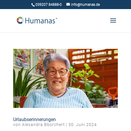
039207 84888-0
info@humanas.de
Urlaubserinnerungen
von
Alexandra Bborchert
|
30. Juni 2024