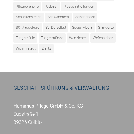
Pflegebranche
Podcast
Pressemitteilungen
Schackensleben
Schwanebeck
Schönebeck
SC Magdeburg
Sei Du selbst
Social Media
Standorte
Tangerhütte
Tangermünde
Wanzleben
Wefensleben
Wolmirstedt
Zielitz
GESCHÄFTSFÜHRUNG & VERWALTUNG
Humanas Pflege GmbH & Co. KG
Südstraße 1
39326 Colbitz