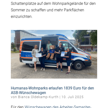
Schattenpl
ä
tze auf dem Wohnparkgel
ä
nde f
ü
r den
Sommer zu schaffen und mehr Parkfl
ä
chen
einzurichten.
Humanas-Wohnparks erlaufen 1839 Euro für den
ASB-Wünschewagen
von
Bianca Oldekamp-Kurth
|
10. Juli 2025
Für den
Wünschewagen des Arbeiter-Samariter-