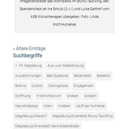
Pflegedienstleiter des Wohnparks im Bruno-Taut-Ring, den
Spendencheck an Ina Schulz (2.v.l.) und Luisa Garthof vom
ASB Wünschewagen übergeben. Foto: Linda
Wolf/Humanas
« Ältere Einträge
Suchbegriffe
1. FC Magdeburg
Aus- und Weiterbildung
Auszeichnungen
Bad Suderode
Ballenstedt
Biederitz
Brehna
Colbitz
Darlingerode
Engagement
Eröffnung
Friedrichsbrunn
Grieben
Gröbern
Heyrothsberge
intern
Irxleben
Läuft bei Humanas
Magdeburg-Diesdorf
Magdeburg-Olvenstedt Bruno-Taut-Ring
Magdeburg-Olvenstedt Hans-Grade-Straße