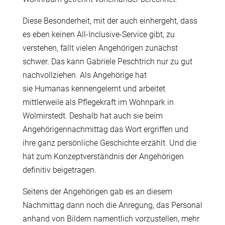
Diese Besonderheit, mit der auch einhergeht, dass
es eben keinen All-Inclusive-Service gibt, zu
verstehen, f
ä
llt vielen Angeh
ö
rigen zun
ä
chst
schwer. Das kann Gabriele Peschtrich nur zu gut
nachvollziehen. Als Angeh
ö
rige hat
sie Humanas kennengelernt und arbeitet
mittlerweile als Pflegekraft im Wohnpark in
Wolmirstedt. Deshalb hat auch sie beim
Angeh
ö
rigennachmittag das Wort ergriffen und
ihre ganz pers
ö
nliche Geschichte erz
ä
hlt. Und die
hat zum Konzeptverst
ä
ndnis der Angeh
ö
rigen
definitiv beigetragen.
Seitens der Angeh
ö
rigen gab es an diesem
Nachmittag dann noch die Anregung, das Personal
anhand von Bildern namentlich vorzustellen, mehr