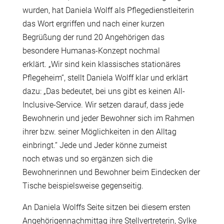
wurden, hat Daniela Wolff als Pflegedienstleiterin
das Wort ergriffen und nach einer kurzen
Begr
üß
ung der rund 20 Angeh
ö
rigen das
besondere Humanas-Konzept nochmal
erkl
ä
rt. „Wir sind kein klassisches station
ä
res
Pflegeheim“, stellt Daniela Wolff klar und erkl
ä
rt
dazu: „Das bedeutet, bei uns gibt es keinen All-
Inclusive-Service. Wir setzen darauf, dass jede
Bewohnerin und jeder Bewohner sich im Rahmen
ihrer bzw. seiner M
ö
glichkeiten in den Alltag
einbringt.“ Jede und Jeder k
ö
nne zumeist
noch etwas und so erg
ä
nzen sich die
Bewohnerinnen und Bewohner beim Eindecken der
Tische beispielsweise gegenseitig.
An Daniela Wolffs Seite sitzen bei diesem ersten
Angeh
ö
rigennachmittag ihre Stellvertreterin, Sylke