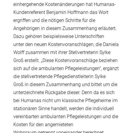
einhergehende Kosten
ä
nderungen hat Humanas-
Kundenreferent Benjamin Hoffmann das Wort
ergriffen und die n
ö
tigen Schritte f
ü
r die
Angeh
ö
rigen in diesem Zusammenhang erl
ä
utert.
Dazu geh
ö
ren beispielsweise Unterschriften
unter den neuen Kostenvoranschl
ä
gen, die Daniela
Wolff zusammen mit ihrer Stellvertreterin Sylke
Gro
ß
erstellt. „Diese Kostenvoranschl
ä
ge beziehen
sich auf die ambulanten Pflegeleistungen“, erg
ä
nzt
die stellvertretende Pflegedienstleiterin Sylke
Gro
ß
in diesem Zusammenhang und bittet um die
unterzeichnete R
ü
ckgabe dieser.
Denn da es sich
bei Humanas nicht um klassische Pflegeheime im
station
ä
ren Sinne handelt, werden die individuell
vereinbarten ambulanten Pflegeleistungen und die
Kosten f
ü
r den angemieteten
Wohnraum getrennt voneinander berechnet.