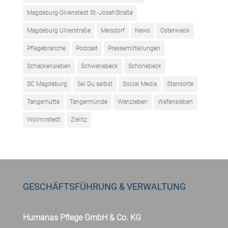
Magdeburg-Olvenstedt St.-Josef-Straße
Magdeburg Ulnerstraße
Meisdorf
News
Osterwieck
Pflegebranche
Podcast
Pressemitteilungen
Schackensleben
Schwanebeck
Schönebeck
SC Magdeburg
Sei Du selbst
Social Media
Standorte
Tangerhütte
Tangermünde
Wanzleben
Wefensleben
Wolmirstedt
Zielitz
GESCHÄFTSFÜHRUNG & VERWALTUNG
Humanas Pflege GmbH & Co. KG