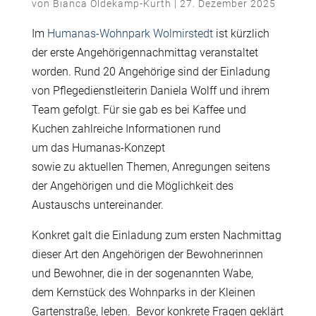
von
Bianca Oldekamp-Kurth
|
27. Dezember 2025
Im
Humanas-Wohnpark Wolmirstedt
ist k
ü
rzlich
der erste Angeh
ö
rigennachmittag veranstaltet
worden. Rund 20 Angeh
ö
rige sind der Einladung
von Pflegedienstleiterin Daniela Wolff und ihrem
Team gefolgt. F
ü
r sie gab es bei Kaffee und
Kuchen zahlreiche Informationen rund
um das Humanas-Konzept
sowie zu aktuellen Themen, Anregungen seitens
der Angeh
ö
rigen und die M
ö
glichkeit des
Austauschs untereinander.
Konkret galt die Einladung zum ersten Nachmittag
dieser Art den Angeh
ö
rigen der Bewohnerinnen
und Bewohner, die in der sogenannten Wabe,
dem Kernst
ü
ck des Wohnparks in der Kleinen
Gartenstra
ß
e, leben.
Bevor konkrete Fragen gekl
ä
rt