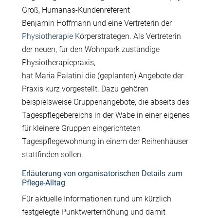
Gro
ß
, Humanas-Kundenreferent
Benjamin Hoffmann und eine Vertreterin der
Physiotherapie K
ö
rperstrategen. Als Vertreterin
der neuen, f
ü
r den
Wohnpark
zust
ä
ndige
Physiotherapiepraxis
,
hat
Maria
Palatini
die
(geplanten)
Angebote der
Praxis
kurz vorgestellt.
Dazu geh
ö
ren
beispielsweise Gruppenangebote, die abseits des
Tagespflegebereichs in der Wabe in einer eigenes
f
ü
r kleinere Gruppen eingerichteten
Tagespflegewohnung in einem der Reihenh
ä
user
stattfinden sollen.
Erläuterung von organisatorischen Details zum
Pflege-Alltag
F
ü
r aktuelle Informationen rund um k
ü
rzlich
festgelegte Punktwerterh
ö
hung und damit