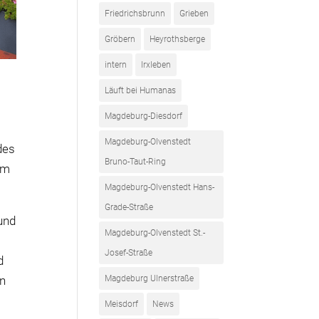
Friedrichsbrunn
Grieben
Gröbern
Heyrothsberge
intern
Irxleben
Läuft bei Humanas
Magdeburg-Diesdorf
Magdeburg-Olvenstedt
des
Bruno-Taut-Ring
em
Magdeburg-Olvenstedt Hans-
Grade-Straße
und
Magdeburg-Olvenstedt St.-
Josef-Straße
d
en
Magdeburg Ulnerstraße
Meisdorf
News