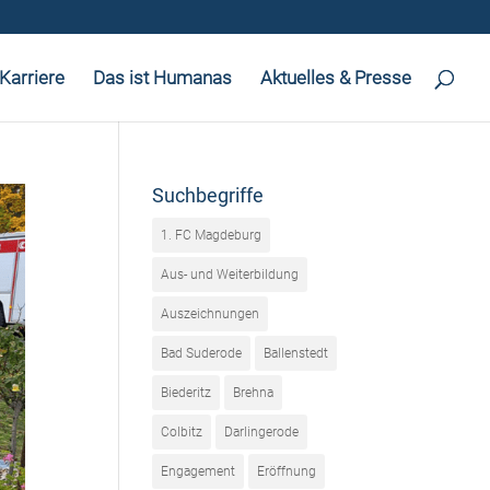
Karriere
Das ist Humanas
Aktuelles & Presse
Suchbegriffe
1. FC Magdeburg
Aus- und Weiterbildung
Auszeichnungen
Bad Suderode
Ballenstedt
Biederitz
Brehna
Colbitz
Darlingerode
Engagement
Eröffnung