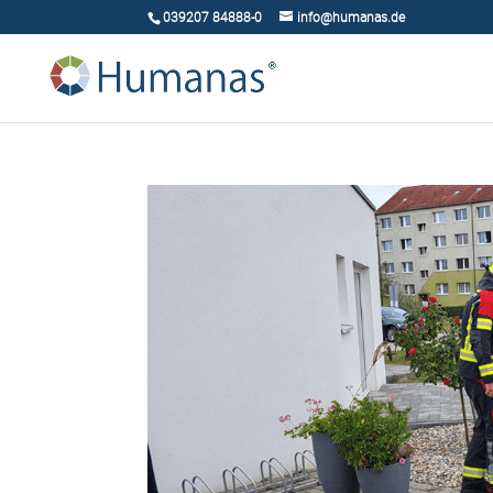
039207 84888-0
info@humanas.de