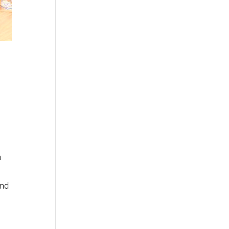
h
und