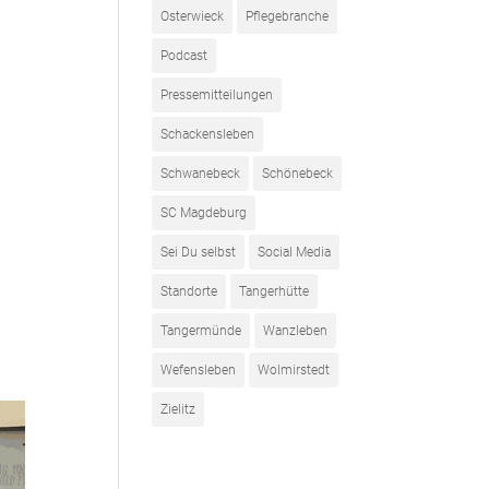
Osterwieck
Pflegebranche
Podcast
Pressemitteilungen
Schackensleben
Schwanebeck
Schönebeck
SC Magdeburg
Sei Du selbst
Social Media
Standorte
Tangerhütte
Tangermünde
Wanzleben
Wefensleben
Wolmirstedt
Zielitz