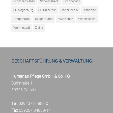
Schackensleben
Schwanebeck
Schönebeck
SC Magdeburg
Sei Du selbst
Social Media
Standorte
Tangerhütte
Tangermünde
Wanzleben
Wefensleben
Wolmirstedt
Zielitz
GESCHÄFTSFÜHRUNG & VERWALTUNG
Humanas Pflege GmbH & Co. KG
Südstraße 1
39326 Colbitz
Tel.
039207 84888-0
Fax
039207 84888-14