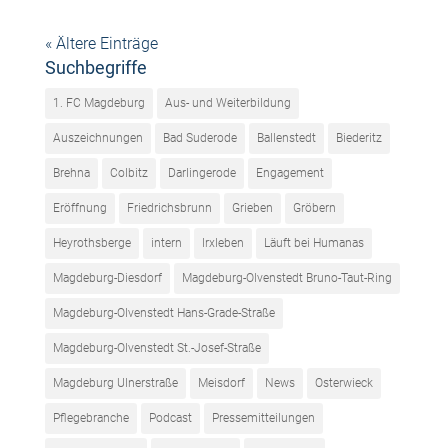
« Ältere Einträge
Suchbegriffe
1. FC Magdeburg
Aus- und Weiterbildung
Auszeichnungen
Bad Suderode
Ballenstedt
Biederitz
Brehna
Colbitz
Darlingerode
Engagement
Eröffnung
Friedrichsbrunn
Grieben
Gröbern
Heyrothsberge
intern
Irxleben
Läuft bei Humanas
Magdeburg-Diesdorf
Magdeburg-Olvenstedt Bruno-Taut-Ring
Magdeburg-Olvenstedt Hans-Grade-Straße
Magdeburg-Olvenstedt St.-Josef-Straße
Magdeburg Ulnerstraße
Meisdorf
News
Osterwieck
Pflegebranche
Podcast
Pressemitteilungen