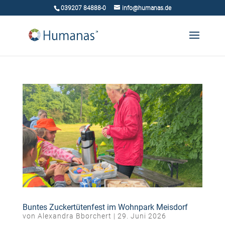
039207 84888-0
info@humanas.de
Buntes Zuckertütenfest im Wohnpark Meisdorf
von
Alexandra Bborchert
|
29. Juni 2026