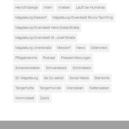
Heyrothsberge
intern
Irxleben
Läuft bei Humanas
Magdeburg-Diesdorf
Magdeburg-Olvenstedt Bruno-Taut-Ring
Magdeburg-Olvenstedt Hans-Grade-Straße
Magdeburg-Olvenstedt St.-Josef-Straße
Magdeburg Ulnerstraße
Meisdorf
News
Osterwieck
Pflegebranche
Podcast
Pressemitteilungen
Schackensleben
Schwanebeck
Schönebeck
SC Magdeburg
Sei Du selbst
Social Media
Standorte
Tangerhütte
Tangermünde
Wanzleben
Wefensleben
Wolmirstedt
Zielitz