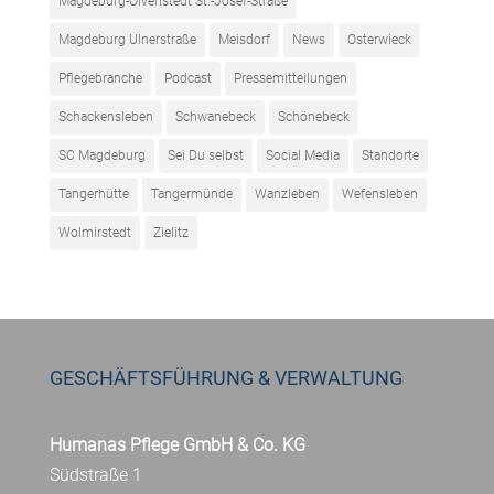
Magdeburg-Olvenstedt St.-Josef-Straße
Magdeburg Ulnerstraße
Meisdorf
News
Osterwieck
Pflegebranche
Podcast
Pressemitteilungen
Schackensleben
Schwanebeck
Schönebeck
SC Magdeburg
Sei Du selbst
Social Media
Standorte
Tangerhütte
Tangermünde
Wanzleben
Wefensleben
Wolmirstedt
Zielitz
GESCHÄFTSFÜHRUNG & VERWALTUNG
Humanas Pflege GmbH & Co. KG
Südstraße 1