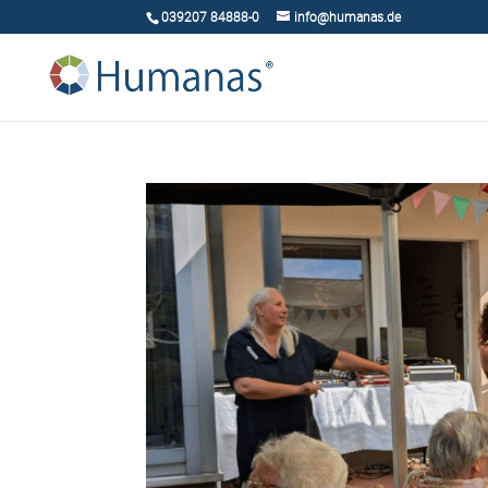
039207 84888-0
info@humanas.de