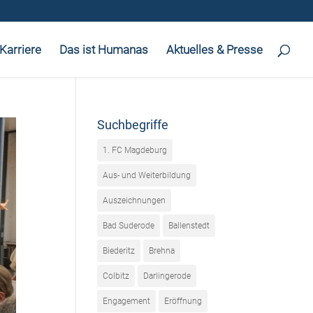
Karriere
Das ist Humanas
Aktuelles & Presse
Suchbegriffe
1. FC Magdeburg
Aus- und Weiterbildung
Auszeichnungen
Bad Suderode
Ballenstedt
Biederitz
Brehna
Colbitz
Darlingerode
Engagement
Eröffnung