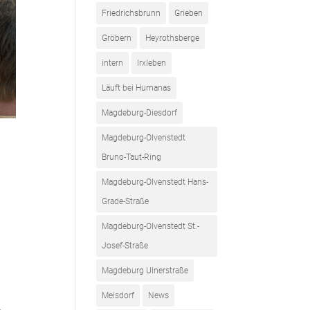
Friedrichsbrunn
Grieben
Gröbern
Heyrothsberge
intern
Irxleben
Läuft bei Humanas
Magdeburg-Diesdorf
Magdeburg-Olvenstedt
Bruno-Taut-Ring
Magdeburg-Olvenstedt Hans-
Grade-Straße
Magdeburg-Olvenstedt St.-
Josef-Straße
Magdeburg Ulnerstraße
Meisdorf
News