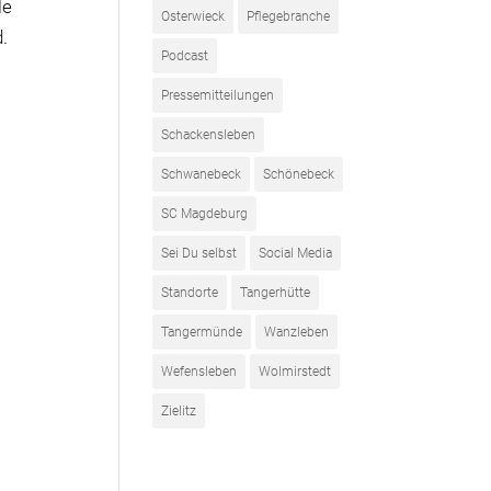
le
Osterwieck
Pflegebranche
.
Podcast
Pressemitteilungen
Schackensleben
Schwanebeck
Schönebeck
SC Magdeburg
Sei Du selbst
Social Media
Standorte
Tangerhütte
Tangermünde
Wanzleben
Wefensleben
Wolmirstedt
Zielitz