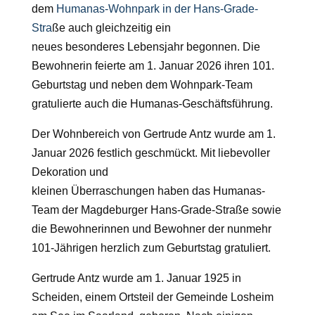
dem
Humanas-Wohnpark in der Hans-Grade-
Stra
ß
e auch gleichzeitig ein
neues besonderes Lebensjahr begonnen. Die
Bewohnerin feierte am 1. Januar 2026 ihren 101.
Geburtstag und neben dem Wohnpark-Team
gratulierte auch die Humanas-Gesch
ä
ftsf
ü
hrung.
Der Wohnbereich von Gertrude Antz wurde am 1.
Januar 2026 festlich geschm
ü
ckt. Mit liebevoller
Dekoration und
kleinen
Ü
berraschungen haben das Humanas-
Team der Magdeburger Hans-Grade-Stra
ß
e sowie
die Bewohnerinnen und Bewohner der nunmehr
101-J
ä
hrigen herzlich zum Geburtstag gratuliert.
Gertrude Antz wurde am 1. Januar 1925 in
Scheiden, einem Ortsteil der Gemeinde Losheim