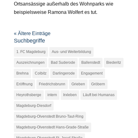
Ortsansässige außerhalb des Wohnparks wie
beispielsweise Ramona Wolfert es tut.
« Ältere Einträge
Suchbegriffe
1. FC Magdeburg
Aus- und Weiterbildung
Auszeichnungen
Bad Suderode
Ballenstedt
Biederitz
Brehna
Colbitz
Darlingerode
Engagement
Eröffnung
Friedrichsbrunn
Grieben
Gröbern
Heyrothsberge
intern
Irxleben
Läuft bei Humanas
Magdeburg-Diesdorf
Magdeburg-Olvenstedt Bruno-Taut-Ring
Magdeburg-Olvenstedt Hans-Grade-Straße
Magdeburg-Olvenstedt St.-Josef-Straße