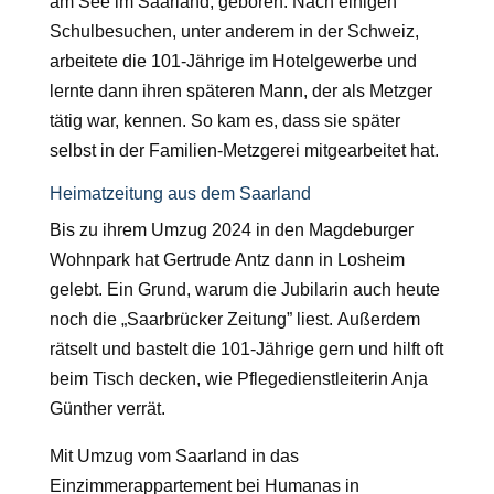
am See im Saarland, geboren. Nach einigen
Schulbesuchen, unter anderem in der Schweiz,
arbeitete die 101-J
ä
hrige im Hotelgewerbe und
lernte dann ihren sp
ä
teren Mann, der als Metzger
t
ä
tig war, kennen. So kam es, dass sie sp
ä
ter
selbst in der Familien-Metzgerei mitgearbeitet hat.
Heimatzeitung aus dem Saarland
Bis zu ihrem Umzug 2024 in den Magdeburger
Wohnpark hat Gertrude Antz dann in Losheim
gelebt. Ein Grund, warum die Jubilarin auch heute
noch die
„
Saarbr
ü
cker Zeitung” liest. Au
ß
erdem
r
ä
tselt und bastelt die 101-J
ä
hrige gern und hilft oft
beim Tisch decken, wie Pflegedienstleiterin Anja
G
ü
nther verr
ä
t.
Mit Umzug vom Saarland in das
Einzimmerappartement bei Humanas in