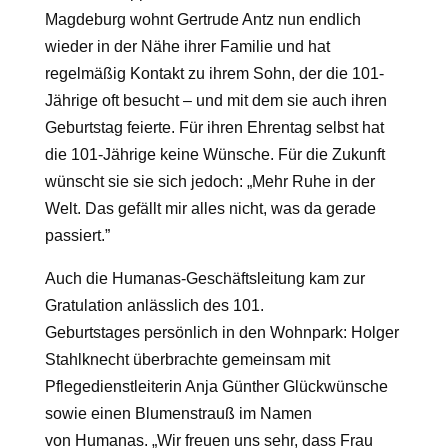
Magdeburg wohnt Gertrude Antz nun endlich
wieder in der N
ä
he ihrer Familie und hat
regelm
äß
ig Kontakt zu ihrem Sohn, der die 101-
J
ä
hrige oft besucht – und mit dem sie auch ihren
Geburtstag feierte.
F
ü
r ihren Ehrentag selbst hat
die 101-J
ä
hrige keine W
ü
nsche. F
ü
r die Zukunft
w
ü
nscht sie sie sich jedoch:
„
Mehr Ruhe in der
Welt. Das gef
ä
llt mir alles nicht, was da gerade
passiert.”
A
uch die
Humanas
-Gesch
ä
fts
leitung
kam zur
Gratulation
anl
ä
sslich des 101.
Geburtstages
pers
ö
nlich in den Wohnpark
:
Holger
Stahlknecht
ü
berbrachte
gemeinsam mit
Pflegedienstleiterin Anja G
ü
nther
Gl
ü
ckw
ü
n
sche
sowie einen Blumenstrau
ß
im Namen
von
Humanas
.
„
Wir freuen uns sehr, dass Frau