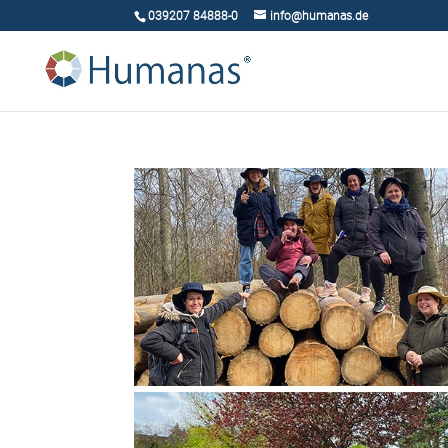
039207 84888-0
info@humanas.de