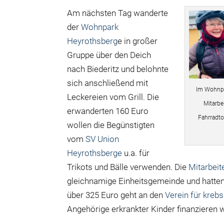
Am nächsten Tag wanderte
der
Wohnpark
Heyrothsberg
e in großer
Gruppe über den Deich
nach Biederitz und belohnte
sich anschließend mit
Im Wohnpa
Leckereien vom Grill. Die
Mitarbe
erwanderten 160 Euro
Fahrradto
wollen die Begünstigten
vom
SV Union
Heyrothsberge
u.a. für
Trikots und Bälle verwenden. Die
Mitarbei
gleichnamige Einheitsgemeinde und hatten 
über 325 Euro geht an den
Verein für krebs
Angehörige erkrankter Kinder finanzieren w