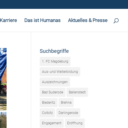
Karriere
Das ist Humanas
Aktuelles & Presse
Suchbegriffe
1. FC Magdeburg
Aus- und Weiterbildung
Auszeichnungen
Bad Suderode
Ballenstedt
Biederitz
Brehna
Colbitz
Darlingerode
Engagement
Eröffnung