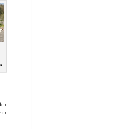
as
den
 in