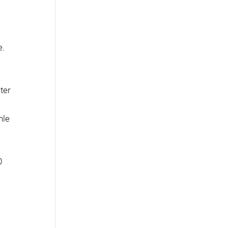
e.
ter
hle
0