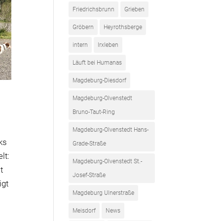
Friedrichsbrunn
Grieben
Gröbern
Heyrothsberge
intern
Irxleben
Läuft bei Humanas
Magdeburg-Diesdorf
Magdeburg-Olvenstedt
Bruno-Taut-Ring
Magdeburg-Olvenstedt Hans-
ks
Grade-Straße
lt:
Magdeburg-Olvenstedt St.-
t
Josef-Straße
igt
Magdeburg Ulnerstraße
Meisdorf
News