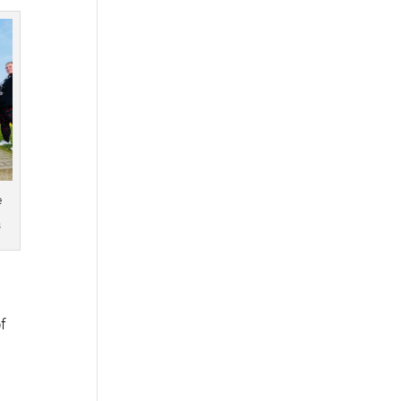
e
s
f