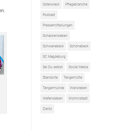
Osterwieck
Pflegebranche
en.
Podcast
Pressemitteilungen
Schackensleben
Schwanebeck
Schönebeck
SC Magdeburg
Sei Du selbst
Social Media
Standorte
Tangerhütte
Tangermünde
Wanzleben
Wefensleben
Wolmirstedt
Zielitz