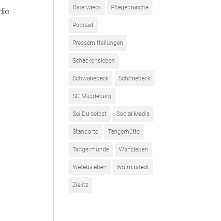
Osterwieck
Pflegebranche
die
Podcast
Pressemitteilungen
Schackensleben
Schwanebeck
Schönebeck
SC Magdeburg
Sei Du selbst
Social Media
Standorte
Tangerhütte
Tangermünde
Wanzleben
Wefensleben
Wolmirstedt
Zielitz