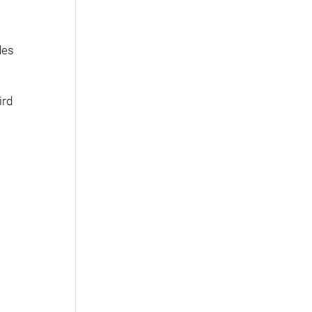
des
ird