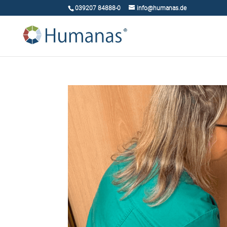
039207 84888-0
info@humanas.de