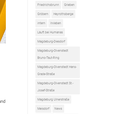
Friedrichsbrunn
Grieben
Gröbern
Heyrothsberge
intern
Irxleben
Läuft bei Humanas
Magdeburg-Diesdorf
Magdeburg-Olvenstedt
Bruno-Taut-Ring
Magdeburg-Olvenstedt Hans-
Grade-Straße
Magdeburg-Olvenstedt St.-
Josef-Straße
Magdeburg Ulnerstraße
und
Meisdorf
News