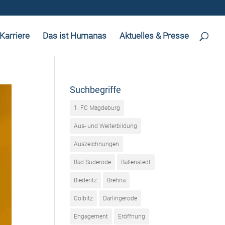
Karriere
Das ist Humanas
Aktuelles & Presse
Suchbegriffe
1. FC Magdeburg
Aus- und Weiterbildung
Auszeichnungen
Bad Suderode
Ballenstedt
Biederitz
Brehna
Colbitz
Darlingerode
Engagement
Eröffnung