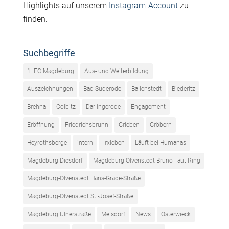
Highlights auf unserem
Instagram-Account
zu
finden.
Suchbegriffe
1. FC Magdeburg
Aus- und Weiterbildung
Auszeichnungen
Bad Suderode
Ballenstedt
Biederitz
Brehna
Colbitz
Darlingerode
Engagement
Eröffnung
Friedrichsbrunn
Grieben
Gröbern
Heyrothsberge
intern
Irxleben
Läuft bei Humanas
Magdeburg-Diesdorf
Magdeburg-Olvenstedt Bruno-Taut-Ring
Magdeburg-Olvenstedt Hans-Grade-Straße
Magdeburg-Olvenstedt St.-Josef-Straße
Magdeburg Ulnerstraße
Meisdorf
News
Osterwieck