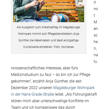
it
mi
t
M
Als Ausgleich zum Arbeitsalltag im Magdeburger
en
Wohnpark nimmt sich Pflegedienstleiterin Anja
sc
Günther die Häkelnadeln und lässt einzigartige
he
Kunstwerke entstehen. Foto: Humanas
n,
na
tu
rwissenschaftliches Interesse, aber fürs
Medizinstudium zu faul – so bin ich zur Pflege
gekommen“, erzählt Anja Günther, die seit
Dezember 2022 unseren
Magdeburger Wohnpark
in der Hans-Grade-Straße
leitet. „Als Führungskraft
stören mich aber unterschwellige Konflikte im
Team und ich kompensiere das durch