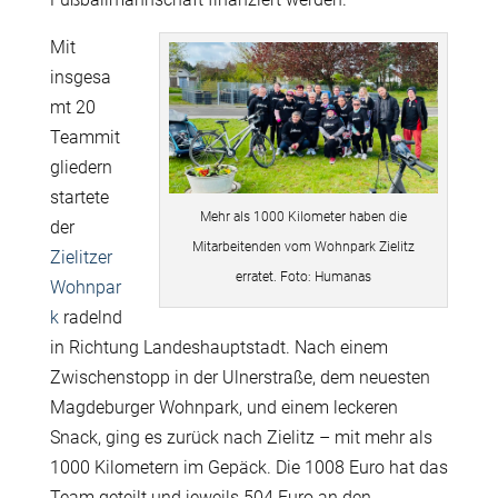
Mit
insgesa
mt 20
Teammit
gliedern
startete
Mehr als 1000 Kilometer haben die
der
Mitarbeitenden vom Wohnpark Zielitz
Zielitzer
erratet. Foto: Humanas
Wohnpar
k
radelnd
in Richtung Landeshauptstadt. Nach einem
Zwischenstopp in der Ulnerstraße, dem neuesten
Magdeburger Wohnpark, und einem leckeren
Snack, ging es zurück nach Zielitz – mit mehr als
1000 Kilometern im Gepäck. Die 1008 Euro hat das
Team geteilt und jeweils 504 Euro an den