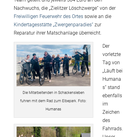
Nachwuchs, die „Zielitzer Löschzwerge“ von der
Freiwilligen Feuerwehr des Ortes
sowie an die
Kindertagesstätte „Zwergenparadies“
zur
Reparatur ihrer Matschanlage überreicht.
Der
vorletzte
Tag von
„Läuft bei
Humana
s“ stand
Die Mitarbeitenden in Schackensleben
ebenfalls
fuhren mit dem Rad zum Elbepark. Foto:
im
Humanas
Zeichen
des
Fahrrads.
Unser