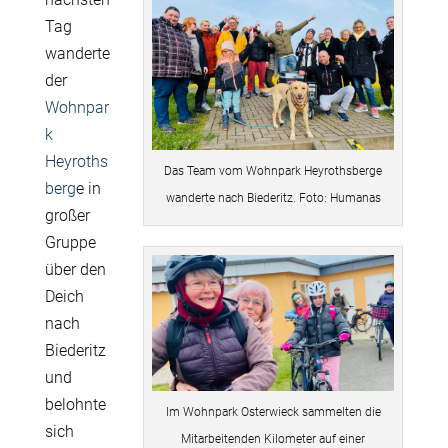
Tag
wanderte
der
Wohnpar
k
Heyroths
Das Team vom Wohnpark Heyrothsberge
berg
e in
wanderte nach Biederitz. Foto: Humanas
großer
Gruppe
über den
Deich
nach
Biederitz
und
belohnte
Im Wohnpark Osterwieck sammelten die
sich
Mitarbeitenden Kilometer auf einer