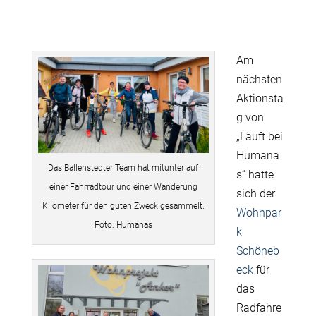
Am
nächsten
Aktionsta
g von
„Läuft bei
Humana
Das Ballenstedter Team hat mitunter auf
s“ hatte
einer Fahrradtour und einer Wanderung
sich der
Kilometer für den guten Zweck gesammelt.
Wohnpar
Foto: Humanas
k
Schöneb
eck
für
das
Radfahre