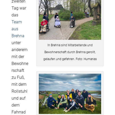
zweiten
Tag war
das
Team
aus
Brehna
unter
In Brehna sind Mitarbeitende und
anderem
Bewohnerschaft durch Brehna gerollt,
mit der
gelaufen und gefahren. Foto: Humanas
Bewohne
rschaft
zu Fuß,
mit dem
Rollstuhl
und auf
dem
Fahrrad