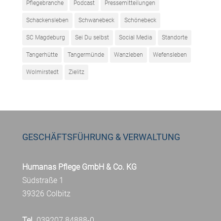
Pflegebranche
Podcast
Pressemitteilungen
Schackensleben
Schwanebeck
Schönebeck
SC Magdeburg
Sei Du selbst
Social Media
Standorte
Tangerhütte
Tangermünde
Wanzleben
Wefensleben
Wolmirstedt
Zielitz
GESCHÄFTSFÜHRUNG & VERWALTUNG
Humanas Pflege GmbH & Co. KG
Südstraße 1
39326 Colbitz
Tel.
039207 84888-0