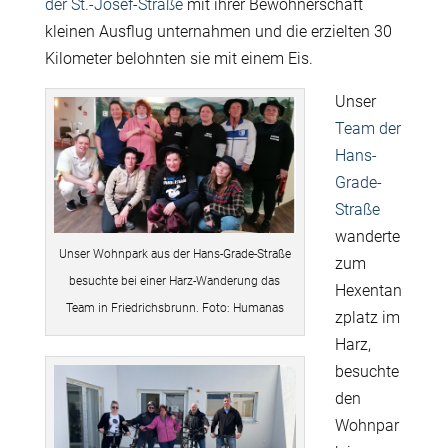
der St.-Josef-Straße
mit ihrer Bewohnerschaft
kleinen Ausflug unternahmen und die erzielten 30
Kilometer belohnten sie mit einem Eis.
Unser
Team der
Hans-
Grade-
Straße
wanderte
Unser Wohnpark aus der Hans-Grade-Straße
zum
besuchte bei einer Harz-Wanderung das
Hexentan
Team in Friedrichsbrunn. Foto: Humanas
zplatz im
Harz,
besuchte
den
Wohnpar